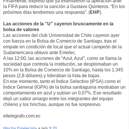
Finalmente, expresó que ya extendieron la apelación ante
la FIFA para reducir la sanción a Gustavo Quinteros. “En los
próximos días tendremos una respuesta”. (
EHP
).
Las acciones de la “U” cayeron bruscamente en la
bolsa de valores
Las acciones del club Universidad de Chile cayeron ayer
con fuerza en la Bolsa de Comercio de Santiago, tras el
empate en condición de local que el actual campeón de la
Sudamericana obtuvo ante Emelec.
A las 12:00, las acciones de “Azul, Azul”, como se llama la
sociedad que controla la institución, se desplomaban un
10% en la Bolsa de Comercio de Santiago, hasta los 1.345
pesos (2,8 dólares) y lideraban la lista de bajas.
En ese momento, tanto el Índice Selectivo (IPSA) como el
Índice General (IGPA) de la bolsa santiaguina mostraban un
comportamiento en azul y subían un 0,07%. Ese resultado
dejó un sabor amargo entre los integrantes del equipo
chileno y los hinchas, aunque no fue sorpresivo.
eltelegrafo.com.ec
Hincha Emelecista
a la/s
9:20