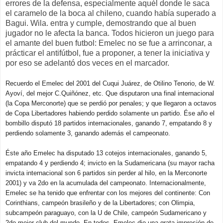
errores de la defensa, especialmente aquél donde le saca
el caramelo de la boca al chileno, cuando había superado a
Bagui. Wila. entra y cumple, demostrando que al buen
jugador no le afecta la banca. Todos hicieron un juego para
el amante del buen futbol: Emelec no se fue a arrinconar, a
prácticar el antifútbol, fue a proponer, a tener la iniciativa y
por eso se adelantó dos veces en el marcador.
Recuerdo el Emelec del 2001 del Cuqui Juárez, de Otilino Tenorio, de W.
Ayoví, del mejor C.Quiñónez, etc. Que disputaron una final internacional
(la Copa Merconorte) que se perdió por penales; y que llegaron a octavos
de Copa Libertadores habiendo perdido solamente un partido. Ése año el
bombillo disputó 18 partidos internacionales, ganando 7, empatando 8 y
perdiendo solamente 3, ganando además el campeonato.
Éste año Emelec ha disputado 13 cotejos internacionales, ganando 5,
empatando 4 y perdiendo 4; invicto en la Sudamericana (su mayor racha
invicta internacional son 6 partidos sin perder al hilo, en la Merconorte
2001) y va 2do en la acumulada del campeonato. Internacionalmente,
Emelec se ha tenido que enfrentar con los mejores del continente: Con
Corinthians, campeón brasileño y de la Libertadores; con Olimpia,
subcampeón paraguayo, con la U de Chile, campeón Sudamericano y
2do mejor club del mundo. En todos, Emelec dio una grata impresión de