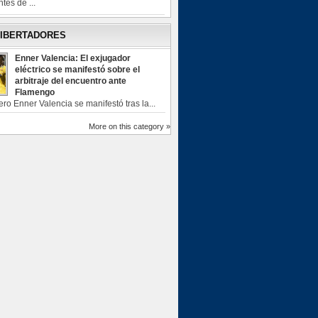
tes de ...
LIBERTADORES
Enner Valencia: El exjugador
eléctrico se manifestó sobre el
arbitraje del encuentro ante
Flamengo
ero Enner Valencia se manifestó tras la...
More on this category »