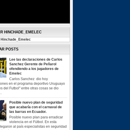
ER HINCHADE_EMELEC
y Hinchade_Emelec
AR POSTS
Lee las declaraciones de Carlos
Sanchez Gerente de Peñarol
ofendiendo a los jugadores de
Emelec
Carlos Sanchez dio hoy
iones en el programa deportivo Uruguayo
s del Futbol" entre otras cosas se dio
..
Posible nuevo plan de seguridad
que acabaría con el carnaval de
las barras en Ecuador.
Posible nuevo plan para erradicar
violencia en el Fútbol. En esta
legaron al país especialistas en seguridad