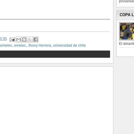
provenien
COPA 
3:35
El delant
semelec
,
emelec
,
Jhony Herrera
,
universidad de chile