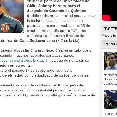
viernes el portero de
Universidad de
Chile
,
Johnny Herrera
, pues el
Juzgado de Garantía de Quintero
decidió rechazar la solicitud para cambiar
la fecha de la audiencia que tiene
pactada para ser formalizado el 25 de
TWITT
octubre, mismo día que la "U" debe
enfrentar como visita a
Emelec
de
Tweets b
 de final de
Copa Sudamericana
(2-2 en la ida).
POPUL
 tribunal
desestimó la justificación presentada por el
sgrimían razones laborales para ausentarse.
cer sí o sí a aquella citación
, ya que de no asistir se
nción en su contra
.
rrera el pasado 17 de septiembre, cuando lo
o de ebriedad
con un duplicado de su licencia que se
declarac
"Las voce
tiempo p.
presentarse el 23 de octubre en el
4° Juzgado de
r la suspensión condicional del procedimiento en su
otagonizó el 2009, cuando
atropelló y causó la muerte de
semana l