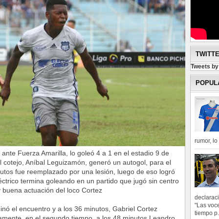
TWITT
Tweets b
POPUL
rumor, l
ante Fuerza Amarilla, lo goleó 4 a 1 en el estadio 9 de
l cotejo, Aníbal Leguizamón, generó un autogol, para el
inutos fue reemplazado por una lesión, luego de eso logró
éctrico termina goleando en un partido que jugó sin centro
 buena actuación del loco Cortez
declarac
"Las voce
nó el encuentro y a los 36 minutos, Gabriel Cortez
tiempo p.
vamente, en el segundo tiempo, a los 48 minutos Leandro