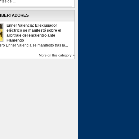
tes de ...
LIBERTADORES
Enner Valencia: El exjugador
eléctrico se manifestó sobre el
arbitraje del encuentro ante
Flamengo
ero Enner Valencia se manifestó tras la...
More on this category »