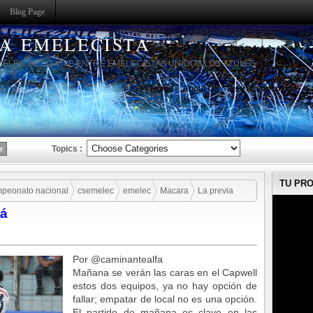
Blog Page
HA EMELECISTA
MELEC SE LO VIVE ENTRE EMELECISTAS UNIDOS LOS AZULES
Home
About Us
Instruction to use
S
Topics :
TU PR
peonato nacional
csemelec
emelec
Macara
La previa
rá
Por @caminantealfa
Mañana se verán las caras en el Capwell
estos dos equipos, ya no hay opción de
fallar; empatar de local no es una opción.
El partido de mañana es clave en las