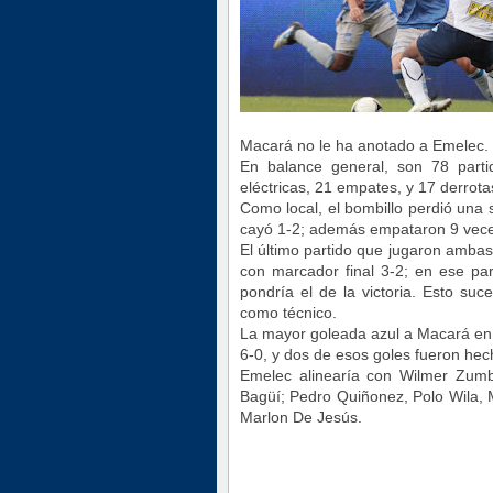
Macará no le ha anotado a Emelec.
En balance general, son 78 parti
eléctricas, 21 empates, y 17 derrota
Como local, el bombillo perdió una 
cayó 1-2; además empataron 9 vece
El último partido que jugaron amba
con marcador final 3-2; en ese pa
pondría el de la victoria. Esto su
como técnico.
La mayor goleada azul a Macará en el
6-0, y dos de esos goles fueron hec
Emelec alinearía con
Wilmer Zumba
Bagüí; Pedro Quiñonez, Polo Wila,
Marlon De Jesús.