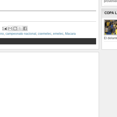
provenien
COPA 
ano
,
campeonato nacional
,
csemelec
,
emelec
,
Macara
El delant