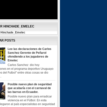
ER HINCHADE_EMELEC
y Hinchade_Emelec
AR POSTS
Lee las declaraciones de Carlos
Sanchez Gerente de Peñarol
ofendiendo a los jugadores de
Emelec
Carlos Sanchez dio hoy
iones en el programa deportivo Uruguayo
s del Futbol" entre otras cosas se dio
..
Posible nuevo plan de seguridad
que acabaría con el carnaval de
las barras en Ecuador.
Posible nuevo plan para erradicar
violencia en el Fútbol. En esta
legaron al país especialistas en seguridad