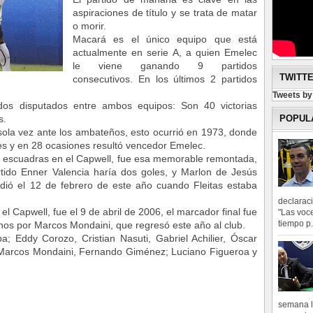
aspiraciones de título y se trata de matar
o morir.
Macará es el único equipo que está
actualmente en serie A, a quien Emelec
le viene ganando 9 partidos
TWITT
consecutivos. En los últimos 2 partidos
Tweets b
dos disputados entre ambos equipos: Son 40 victorias
POPUL
s.
sola vez ante los ambateños, esto ocurrió en 1973, donde
s y en 28 ocasiones resultó vencedor Emelec.
s escuadras en el Capwell, fue esa memorable remontada,
rtido Enner Valencia haría dos goles, y Marlon de Jesús
cedió el 12 de febrero de este año cuando Fleitas estaba
declarac
 Capwell, fue el 9 de abril de 2006, el marcador final fue
"Las voce
tiempo p.
hos por Marcos Mondaini, que regresó este año al club.
; Eddy Corozo, Cristian Nasuti, Gabriel Achilier, Óscar
 Marcos Mondaini, Fernando Giménez; Luciano Figueroa y
semana l