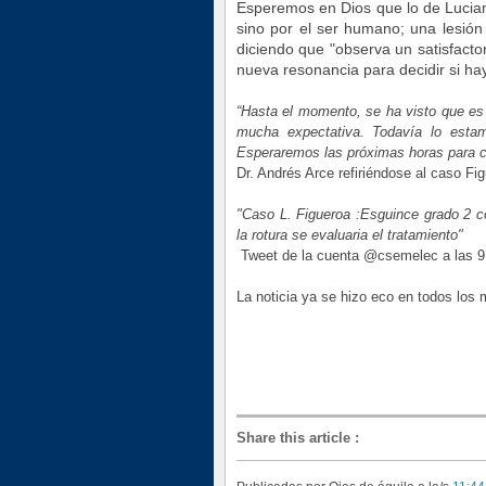
Esperemos en Dios que lo de Lucian
sino por el ser humano; una lesión
diciendo que "observa un satisfacto
nueva resonancia para decidir si ha
“Hasta el momento, se ha visto que es
mucha expectativa. Todavía lo estam
Esperaremos las próximas horas para co
Dr. Andr
és Arce refiri
éndose al caso Fig
"Caso L. Figueroa :Esguince grado 2 co
la rotura se evaluaria el tratamiento"
T
weet de la cuen
ta @
csemelec a las 
La noticia ya se
hizo eco en todos los 
Share this article
: