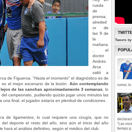
rueda
de
prensa,
alreded
or de
TWITT
las 9 de
la
Tweets b
mañana
POPUL
, el
doctor
Andrés
Arce
salió a
rca de Figueroa. "
Hasta el momento
" el diagnóstico es de
 es el mejor escenario de la lesión.
Aún contemplando
rumor, l
rá lejos de las canchas aproximadamente 3 semanas
, lo
to del campeonato, pudiendo quizás jugar unos minutos las
 una final, el jugador estaría en plenitud de condiciones.
ura de ligamentos, lo cual requiere una cirugía, que no
declarac
a del deporte el resto del año, sino aún el inicio del año
"Las voce
e hará el análisis definitivo, según el médico del club.
tiempo p.