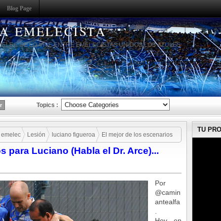
Blog Page
HA EMELECISTA
MELEC SE LO VIVE ENTRE EMELECISTAS UNIDOS LOS AZULES
Home
About Us
Instruction to use
S
Topics :
TU PR
 emelec
Lesión
luciano figueroa
El mejor de los escenarios
s para Luciano (Habla el Dr. Arce)...
Por
@camin
antealfa
.
Hoy en