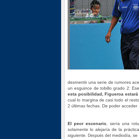
desmentir una serie de rumores ace
un esguince de tobillo grado 2: Ese
esta posibilidad, Figueroa esta
cual lo margina de casi todo el res
2 últimas fechas. De poder acceder a
El peor escenario
, sería una rot
solamente lo alejaría de la práctic
siguiente.
del mediodía, se l
Después