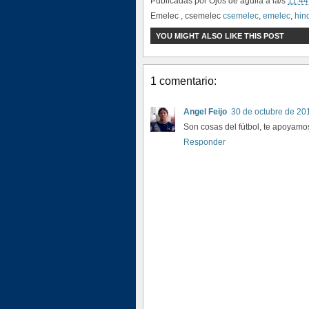
Publicadas por
Ojos de águila
a la/s
11:44
Emelec , csemelec
csemelec
,
emelec
,
hin
YOU MIGHT ALSO LIKE THIS POST
1 comentario:
Angel Feijo
30 de octubre de 201
Son cosas del fútbol, te apoyam
Responder