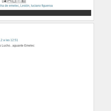
cha de emelec
,
Lesión
,
luciano figueroa
2 a las 12:51
os Lucho.. aguante Emelec