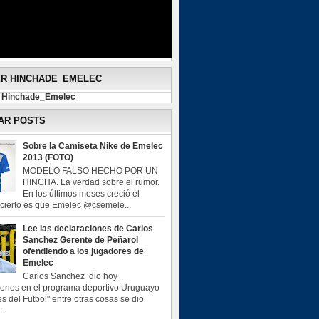
ER HINCHADE_EMELEC
y Hinchade_Emelec
AR POSTS
Sobre la Camiseta Nike de Emelec
2013 (FOTO)
MODELO FALSO HECHO POR UN
HINCHA. La verdad sobre el rumor.
En los últimos meses creció el
o cierto es que Emelec @csemele...
Lee las declaraciones de Carlos
Sanchez Gerente de Peñarol
ofendiendo a los jugadores de
Emelec
Carlos Sanchez dio hoy
iones en el programa deportivo Uruguayo
s del Futbol" entre otras cosas se dio
..