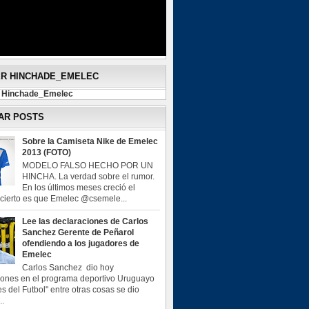
ER HINCHADE_EMELEC
y Hinchade_Emelec
AR POSTS
Sobre la Camiseta Nike de Emelec
2013 (FOTO)
MODELO FALSO HECHO POR UN
HINCHA. La verdad sobre el rumor.
En los últimos meses creció el
o cierto es que Emelec @csemele...
Lee las declaraciones de Carlos
Sanchez Gerente de Peñarol
ofendiendo a los jugadores de
Emelec
Carlos Sanchez dio hoy
iones en el programa deportivo Uruguayo
s del Futbol" entre otras cosas se dio
..