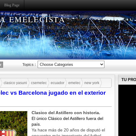
Blog Page
HA EMELECISTA
MELEC SE LO VIVE ENTRE EMELECISTAS UNIDOS LOS AZULES
Home
About Us
Instruction to use
S
Topics :
TU PR
clasico yasuni
csemelec
ecuador
emelec
new york
ec vs Barcelona jugado en el exterior
a jugado en el exterior
Clasico del Astillero con historia.
El único Clásico del Astillero fuera del
país.
Ya hace más de 20 años de disputó el
encuentro más importante del futbol