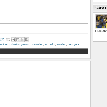
COPA 
El delant
:32
astillero
,
clasico yasuni
,
csemelec
,
ecuador
,
emelec
,
new york