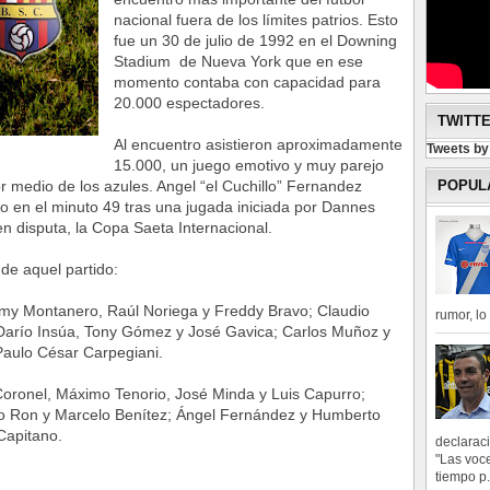
nacional fuera de los límites patrios. Esto
fue un 30 de julio de 1992 en el Downing
Stadium de Nueva York que en ese
momento contaba con capacidad para
20.000 espectadores.
TWITT
Al encuentro asistieron aproximadamente
Tweets b
15.000, un juego emotivo y muy parejo
POPUL
or medio de los azules.
Angel “el Cuchillo” Fernandez
o en el minuto 49 tras una jugada iniciada por Dannes
en disputa, la Copa Saeta Internacional.
de aquel partido:
mmy Montanero, Raúl Noriega y Freddy Bravo; Claudio
rumor, l
 Darío Insúa, Tony Gómez y José Gavica; Carlos Muñoz y
Paulo César Carpegiani.
oronel, Máximo Tenorio, José Minda y Luis Capurro;
vo Ron y Marcelo Benítez; Ángel Fernández y Humberto
Capitano.
declarac
"Las voce
tiempo p.