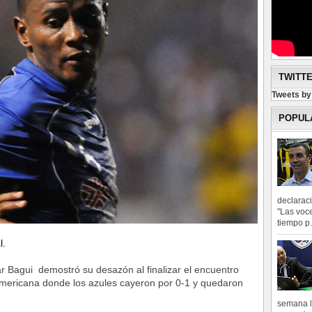
TWITT
Tweets b
POPUL
declarac
"Las voce
tiempo p.
l.
ar Bagui demostró su desazón al finalizar el encuentro
americana donde los azules cayeron por 0-1 y quedaron
semana l