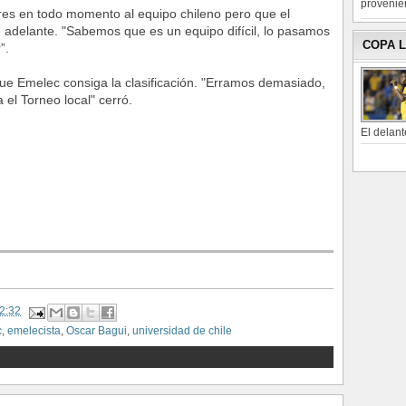
provenien
res en todo momento al equipo chileno pero que el
 adelante. "Sabemos que es un equipo difícil, lo pasamos
COPA 
”.
ue Emelec consiga la clasificación. "Erramos demasiado,
 el Torneo local" cerró.
El delant
2:32
c
,
emelecista
,
Oscar Bagui
,
universidad de chile