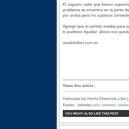
El zaguero sabe que fueron superio
problema se encentra en la parte de
por arriba pero no supimos
convertir
Agregó que el partido estaba para q
lo pudimos liquidar, ahora nos queda
studiofutbol.com.ec
Share this article
:
Publicadas por
Hincha Emelecista
a la/s
1
Emelec , csemelec
azul
,
csemelec
,
emele
YOU MIGHT ALSO LIKE THIS POST