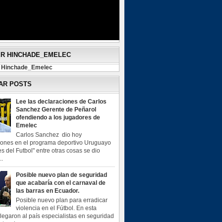
ER HINCHADE_EMELEC
y Hinchade_Emelec
AR POSTS
Lee las declaraciones de Carlos
Sanchez Gerente de Peñarol
ofendiendo a los jugadores de
Emelec
Carlos Sanchez dio hoy
iones en el programa deportivo Uruguayo
s del Futbol" entre otras cosas se dio
..
Posible nuevo plan de seguridad
que acabaría con el carnaval de
las barras en Ecuador.
Posible nuevo plan para erradicar
violencia en el Fútbol. En esta
legaron al país especialistas en seguridad