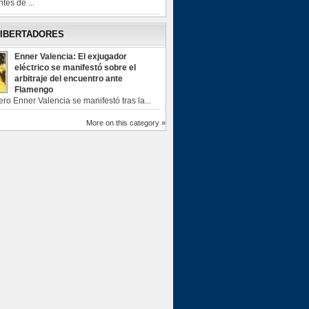
tes de ...
LIBERTADORES
Enner Valencia: El exjugador
eléctrico se manifestó sobre el
arbitraje del encuentro ante
Flamengo
ero Enner Valencia se manifestó tras la...
More on this category »