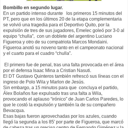
Bombillo en segundo lugar.
En un partido intenso durante los primeros 15 minutos del
PT, pero que en los últimos 20 de la etapa complementaria
se volvió una tragedia para el Deportivo Quito, por la
expulsión de tres de sus jugadores, Emelec goleó por 3-0 al
equipo “chulla”, con un doblete del argentino Luciano
Figueroa y otro de su compatriota Marcos Mondaini.
Figueroa anotó su noveno tanto en el campeonato nacional
y el cuarto para el cuadro “chulla”.
El primero fue de penal, tras una falta provocada en el área
por el defensa Isaac Mina a Cristian Nasuti.
El DT Gustavo Quinteros también refrescó sus líneas con el
ingreso de Polo Wila y Marlon de Jesús.
Sin embargo, a 15 minutos para que concluya el partido,
Álex Bolaños fue expulsado tras una falta a Wila,
provocando el aplauso “irónico” de Juan Carlos Paredes, lo
que le costó la expulsión y también la de su compañero
Bevacqua.
Esas bajas fueron aprovechadas por los azules, cuando
llegó la segunda a los 85’ por parte de Figueroa, que marcó
de cabeza tras un preciso centro de Fernando Giménez y la