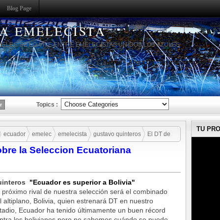
Blog Page
HA EMELECISTA
MELEC SE LO VIVE ENTRE EMELECISTAS UNIDOS LOS AZULES
Home
About Us
Instruction to use
S
Topics :
TU PR
ecuador
emelec
emelecista
gustavo quinteros
El DT de
bre la Seleccion Ecuatoriana
oriana
uinteros
"Ecuador es superior a Bolivia"
 próximo rival de nuestra selección será el combinado
l altiplano, Bolivia, quien estrenará DT en nuestro
tadio, Ecuador ha tenido últimamente un buen récord
ntra los bolivianos pero no sabemos cuándo se puede