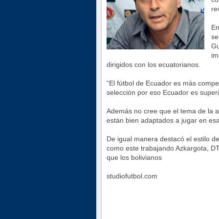
re
En
se
Gu
im
dirigidos con los ecuatorianos.
“El fútbol de Ecuador es más competi
selección por eso Ecuador es superior
Además no cree que el tema de la a
están bien adaptados a jugar en esa
De igual manera destacó el estilo 
como este trabajando Azkargota, DT d
que los bolivianos
studiofutbol.com