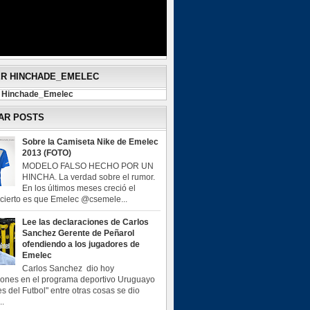
ER HINCHADE_EMELEC
y Hinchade_Emelec
AR POSTS
Sobre la Camiseta Nike de Emelec
2013 (FOTO)
MODELO FALSO HECHO POR UN
HINCHA. La verdad sobre el rumor.
En los últimos meses creció el
o cierto es que Emelec @csemele...
Lee las declaraciones de Carlos
Sanchez Gerente de Peñarol
ofendiendo a los jugadores de
Emelec
Carlos Sanchez dio hoy
iones en el programa deportivo Uruguayo
s del Futbol" entre otras cosas se dio
..