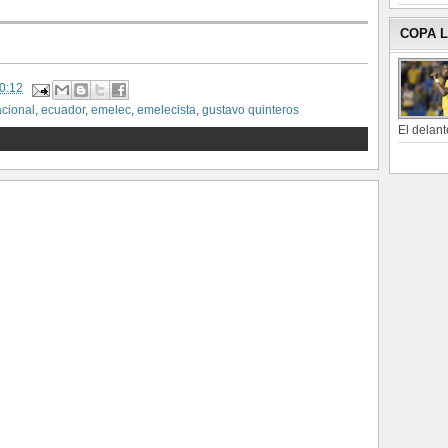
COPA 
0:12
cional
,
ecuador
,
emelec
,
emelecista
,
gustavo quinteros
El delant