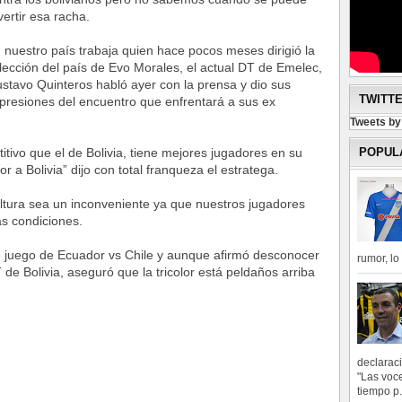
vertir esa racha.
 nuestro país trabaja quien hace pocos meses dirigió la
lección del país de Evo Morales, el actual DT de Emelec,
stavo Quinteros habló ayer con la prensa y dio sus
TWITT
presiones del encuentro que enfrentará a sus ex
Tweets b
POPUL
tivo que el de Bolivia, tiene mejores jugadores en su
 a Bolivia” dijo con total franqueza el estratega.
ltura sea un inconveniente ya que nuestros jugadores
s condiciones.
de juego de Ecuador vs Chile y aunque afirmó desconocer
rumor, l
e Bolivia, aseguró que la tricolor está peldaños arriba
declarac
"Las voce
tiempo p.