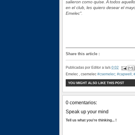
salieron como quise. A todos aquel
en el club, les quiero desear el may
Emelec".
Share this article
:
Publicadas por
Editor
a la/s
0:02
Emelec , csemelec
#csemelec; #capwell; 
YOU MIGHT ALSO LIKE THIS POST
0 comentarios:
Speak up your mind
Tell us what you're thinking... !