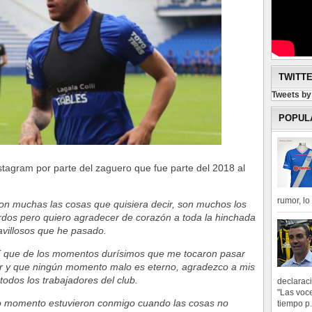
TWITT
Tweets b
POPUL
stagram por parte del zaguero que fue parte del 2018 al
rumor, l
 son muchas las cosas que quisiera decir, son muchos los
rdos pero quiero agradecer de corazón a toda la hinchada
avillosos que he pasado.
í que de los momentos durísimos que me tocaron pasar
lir y que ningún momento malo es eterno, agradezco a mis
odos los trabajadores del club.
declarac
"Las voce
odo momento estuvieron conmigo cuando las cosas no
tiempo p.