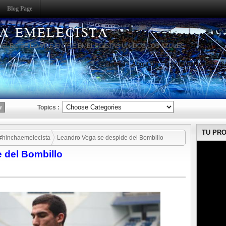
Blog Page
HA EMELECISTA
MELEC SE LO VIVE ENTRE EMELECISTAS UNIDOS LOS AZULES
Home
About Us
Instruction to use
S
Topics :
TU PR
#hinchaemelecista
Leandro Vega se despide del Bombillo
 del Bombillo