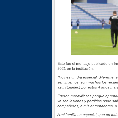
Este fue el mensaje publicado en In
2021 en la institución.
"Hoy es un día especial, diferente,
sentimientos, son muchos los recue
azul (Emelec) por estos 4 años mar
Fueron maravillosos porque aprend
ya sea lesiones y pérdidas pude sa
compañeros, a mis entrenadores, a t
A mi familia en especial, que en t