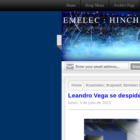
Home
Drop Menu
Archive Page
EMELEC : HINC
PÁGINA DE LOS HINCHAS DE EMELEC. E
Home
#csemelec; #capwell; #emelec 
Leandro Vega se despide
lunes, 3 de julio de 2023