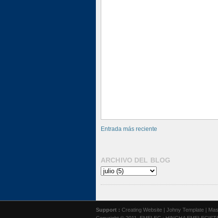
Entrada más reciente
ARCHIVO DEL BLOG
Support :
Creating Website
|
Johny Template
|
Mas