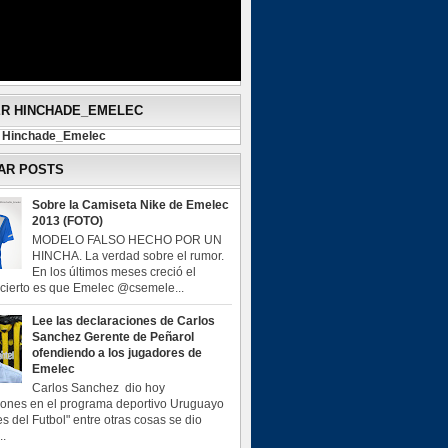
ER HINCHADE_EMELEC
y Hinchade_Emelec
AR POSTS
Sobre la Camiseta Nike de Emelec
2013 (FOTO)
MODELO FALSO HECHO POR UN
HINCHA. La verdad sobre el rumor.
En los últimos meses creció el
o cierto es que Emelec @csemele...
Lee las declaraciones de Carlos
Sanchez Gerente de Peñarol
ofendiendo a los jugadores de
Emelec
Carlos Sanchez dio hoy
iones en el programa deportivo Uruguayo
s del Futbol" entre otras cosas se dio
..