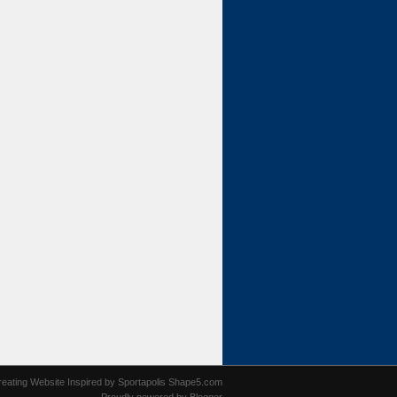
reating Website
Inspired by
Sportapolis Shape5.com