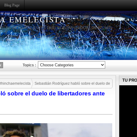
Blog Page
HA EMELECISTA
MELEC SE LO VIVE ENTRE EMELECISTAS UNIDOS LOS AZULES
Home
About Us
Instruction to use
S
Topics :
TU PR
#hinchaemelecista
Sebastián Rodríguez habló sobre el duelo de
ó sobre el duelo de libertadores ante