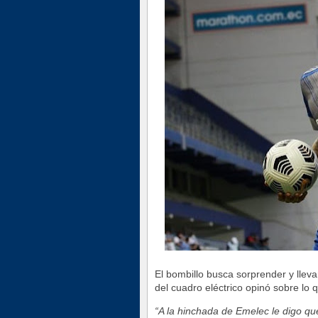
El bombillo busca sorprender y lleva
del cuadro eléctrico opinó sobre lo
“A la hinchada de Emelec le digo 