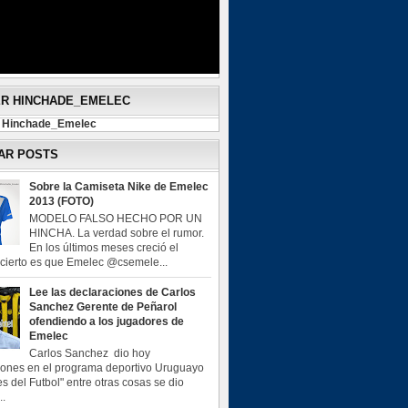
ER HINCHADE_EMELEC
y Hinchade_Emelec
AR POSTS
Sobre la Camiseta Nike de Emelec
2013 (FOTO)
MODELO FALSO HECHO POR UN
HINCHA. La verdad sobre el rumor.
En los últimos meses creció el
o cierto es que Emelec @csemele...
Lee las declaraciones de Carlos
Sanchez Gerente de Peñarol
ofendiendo a los jugadores de
Emelec
Carlos Sanchez dio hoy
iones en el programa deportivo Uruguayo
s del Futbol" entre otras cosas se dio
..