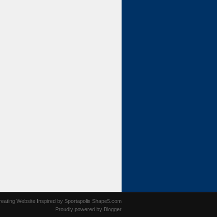
reating Website
Inspired by
Sportapolis Shape5.com
Proudly powered by
Blogger