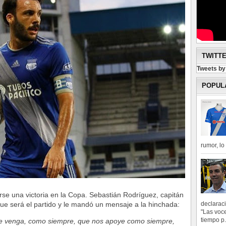
TWITT
Tweets b
POPUL
rumor, l
rse una victoria en la Copa. Sebastián Rodríguez, capitán
declarac
 que será el partido y le mandó un mensaje a la hinchada:
"Las voce
tiempo p.
que venga, como siempre, que nos apoye como siempre,