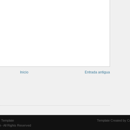
Inicio
Entrada antigua
 Template
Template Created by
C
A
- All Rights Reserved