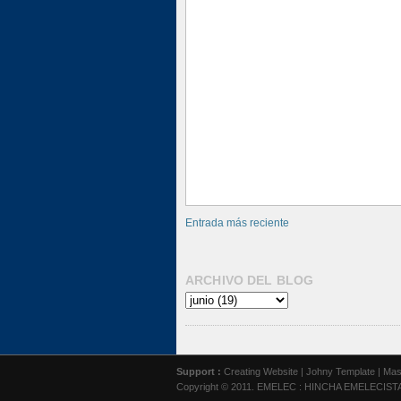
Entrada más reciente
ARCHIVO DEL BLOG
Support :
Creating Website
|
Johny Template
|
Mas
Copyright © 2011.
EMELEC : HINCHA EMELECIST