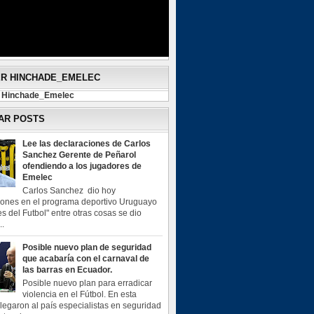
ER HINCHADE_EMELEC
y Hinchade_Emelec
AR POSTS
Lee las declaraciones de Carlos
Sanchez Gerente de Peñarol
ofendiendo a los jugadores de
Emelec
Carlos Sanchez dio hoy
iones en el programa deportivo Uruguayo
s del Futbol" entre otras cosas se dio
..
Posible nuevo plan de seguridad
que acabaría con el carnaval de
las barras en Ecuador.
Posible nuevo plan para erradicar
violencia en el Fútbol. En esta
legaron al país especialistas en seguridad