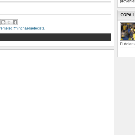
provenien
COPA 
#emelec #hinchaemelecista
El delant