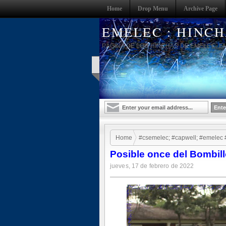
Home
Drop Menu
Archive Page
EMELEC : HINC
PÁGINA DE LOS HINCHAS DE EMELEC. E
Home
#csemelec; #capwell; #emelec 
Posible once del Bombil
jueves, 17 de febrero de 2022