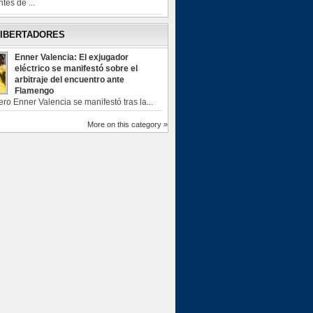
tes de ...
LIBERTADORES
Enner Valencia: El exjugador
eléctrico se manifestó sobre el
arbitraje del encuentro ante
Flamengo
ero Enner Valencia se manifestó tras la...
More on this category »