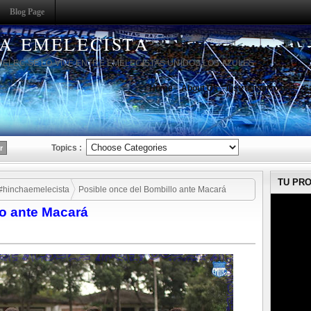
Blog Page
HA EMELECISTA
MELEC SE LO VIVE ENTRE EMELECISTAS UNIDOS LOS AZULES
Home
About Us
Instruction to use
S
Topics :
TU PR
#hinchaemelecista
Posible once del Bombillo ante Macará
lo ante Macará