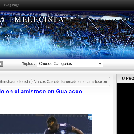
Blog Page
HA EMELECISTA
MELEC SE LO VIVE ENTRE EMELECISTAS UNIDOS LOS AZULES
Home
About Us
Instruction to use
S
Topics :
TU PR
#hinchaemelecista
Marcos Caicedo lesionado en el amistoso en
o en el amistoso en Gualaceo