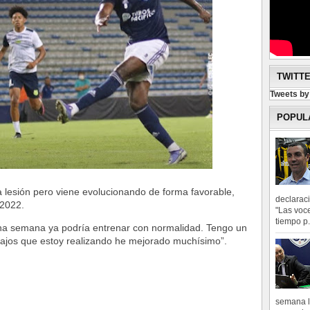
TWITT
Tweets b
POPUL
a lesión pero viene evolucionando de forma favorable,
declarac
s 2022.
"Las voce
tiempo p.
 una semana ya podría entrenar con normalidad. Tengo un
abajos que estoy realizando he mejorado muchísimo”.
semana l