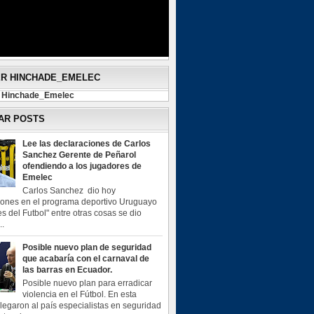
ER HINCHADE_EMELEC
y Hinchade_Emelec
AR POSTS
Lee las declaraciones de Carlos
Sanchez Gerente de Peñarol
ofendiendo a los jugadores de
Emelec
Carlos Sanchez dio hoy
iones en el programa deportivo Uruguayo
s del Futbol" entre otras cosas se dio
..
Posible nuevo plan de seguridad
que acabaría con el carnaval de
las barras en Ecuador.
Posible nuevo plan para erradicar
violencia en el Fútbol. En esta
legaron al país especialistas en seguridad