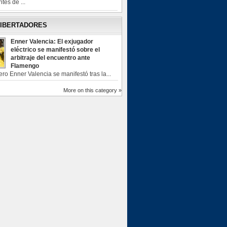
tes de ...
LIBERTADORES
Enner Valencia: El exjugador
eléctrico se manifestó sobre el
arbitraje del encuentro ante
Flamengo
ero Enner Valencia se manifestó tras la...
More on this category »