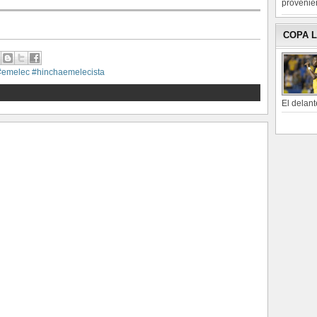
provenien
COPA 
#emelec #hinchaemelecista
El delant