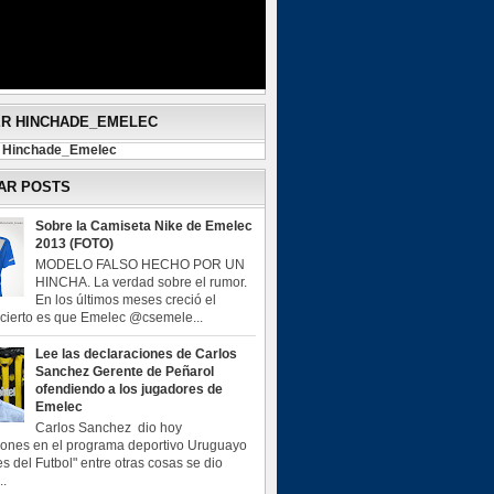
ER HINCHADE_EMELEC
y Hinchade_Emelec
AR POSTS
Sobre la Camiseta Nike de Emelec
2013 (FOTO)
MODELO FALSO HECHO POR UN
HINCHA. La verdad sobre el rumor.
En los últimos meses creció el
o cierto es que Emelec @csemele...
Lee las declaraciones de Carlos
Sanchez Gerente de Peñarol
ofendiendo a los jugadores de
Emelec
Carlos Sanchez dio hoy
iones en el programa deportivo Uruguayo
s del Futbol" entre otras cosas se dio
..