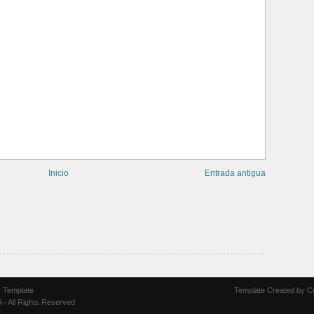
Inicio
Entrada antigua
 Template
Template Created by
C
A
- All Rights Reserved