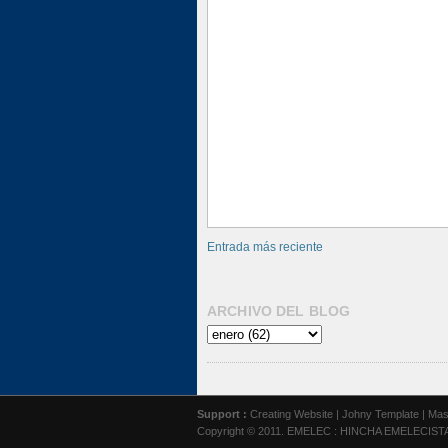
Entrada más reciente
ARCHIVO DEL BLOG
Support :
Creating Website
|
Johny Template
|
Mas
Copyright © 2011.
EMELEC : HINCHA EMELECIST