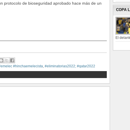
un protocolo de bioseguridad aprobado hace más de un
COPA 
El delant
#emelec #hinchaemelecista
,
#eliminatorias2022; #qatar2022