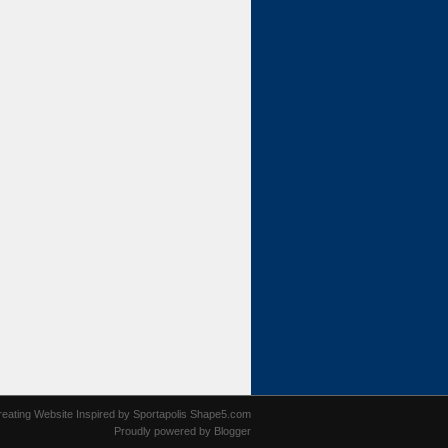
reating Website
Inspired by
Sportapolis Shape5.com
Proudly powered by
Blogger