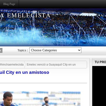
Blog Page
HA EMELECISTA
MELEC SE LO VIVE ENTRE EMELECISTAS UNIDOS LOS AZULES
Home
About Us
Instruction to use
S
Topics :
TU PR
#hinchaemelecista
Emelec venció a Guayaquil City en un
il City en un amistoso