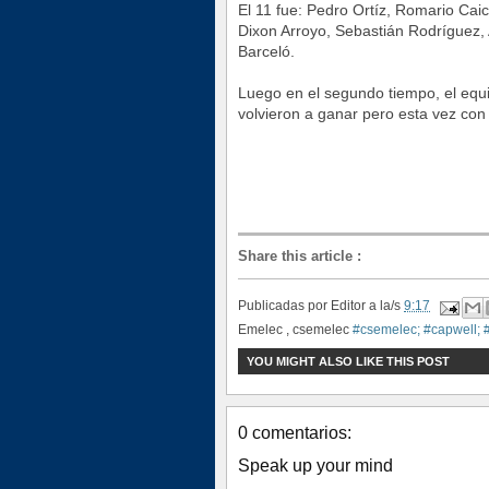
El 11 fue: Pedro Ortíz, Romario Ca
Dixon Arroyo, Sebastián Rodríguez, 
Barceló.
Luego en el segundo tiempo, el equi
volvieron a ganar pero esta vez con
Share this article
:
Publicadas por
Editor
a la/s
9:17
Emelec , csemelec
#csemelec; #capwell; 
YOU MIGHT ALSO LIKE THIS POST
0 comentarios:
Speak up your mind