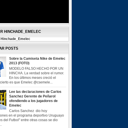
ER HINCHADE_EMELEC
y Hinchade_Emelec
AR POSTS
Sobre la Camiseta Nike de Emelec
2013 (FOTO)
MODELO FALSO HECHO POR UN
HINCHA. La verdad sobre el rumor.
En los últimos meses creció el
o cierto es que Emelec @csemele...
Lee las declaraciones de Carlos
Sanchez Gerente de Peñarol
ofendiendo a los jugadores de
Emelec
Carlos Sanchez dio hoy
iones en el programa deportivo Uruguayo
s del Futbol" entre otras cosas se dio
..