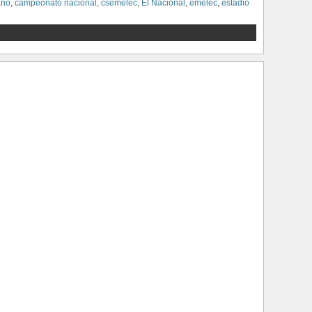
ano
,
campeonato nacional
,
csemelec
,
El Nacional
,
emelec
,
estadio