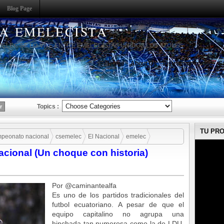
Blog Page
HA EMELECISTA
MELEC SE LO VIVE ENTRE EMELECISTAS UNIDOS LOS AZULES
Home
About Us
Instruction to use
S
Topics :
TU PR
peonato nacional
csemelec
El Nacional
emelec
acional (Un choque con historia)
l Nacional (Un choque con historia)
Por @caminantealfa
Es uno de los partidos tradicionales del
futbol ecuatoriano. A pesar de que el
equipo capitalino no agrupa una
hinchada tan numerosa como la de LDU,