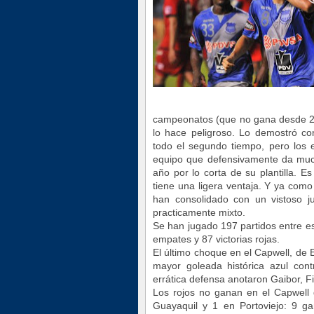
campeonatos (que no gana desde 20
lo hace peligroso. Lo demostró con
todo el segundo tiempo, pero los e
equipo que defensivamente da much
año por lo corta de su plantilla. Es
tiene una ligera ventaja. Y ya como
han consolidado con un vistoso j
practicamente mixto.
Se han jugado 197 partidos entre e
empates y 87 victorias rojas.
El último choque en el Capwell, de E
mayor goleada histórica azul cont
errática defensa anotaron Gaibor, 
Los rojos no ganan en el Capwell 
Guayaquil y 1 en Portoviejo: 9 ga