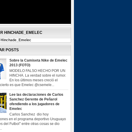
ER HINCHADE_EMELEC
y Hinchade_Emelec
AR POSTS
Sobre la Camiseta Nike de Emelec
2013 (FOTO)
MODELO FALSO HECHO POR UN
HINCHA. La verdad sobre el rumor.
En los últimos meses creció el
o cierto es que Emelec @csemele...
Lee las declaraciones de Carlos
Sanchez Gerente de Peñarol
ofendiendo a los jugadores de
Emelec
Carlos Sanchez dio hoy
iones en el programa deportivo Uruguayo
s del Futbol" entre otras cosas se dio
..