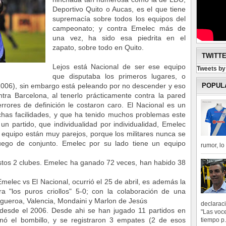
Deportivo Quito o Aucas, es el que tiene
supremacía sobre todos los equipos del
campeonato; y contra Emelec más de
una vez, ha sido esa piedrita en el
zapato, sobre todo en Quito.
TWITT
Lejos está Nacional de ser ese equipo
Tweets b
que disputaba los primeros lugares, o
POPUL
06), sin embargo está peleando por no descender y eso
tra Barcelona, al tenerlo prácticamente contra la pared
rrores de definición le costaron caro. El Nacional es un
as facilidades, y que ha tenido muchos problemas este
 un partido, que individualidad por individualidad, Emelec
 equipo están muy parejos, porque los militares nunca se
uego de conjunto. Emelec por su lado tiene un equipo
rumor, l
stos 2 clubes. Emelec ha ganado 72 veces, han habido 38
melec vs El Nacional, ocurrió el 25 de abril, es además la
ra "los puros criollos" 5-0; con la colaboración de una
Figueroa, Valencia, Mondaini y Marlon de Jesús
declarac
desde el 2006. Desde ahi se han jugado 11 partidos en
"Las voce
nó el bombillo, y se registraron 3 empates (2 de esos
tiempo p.