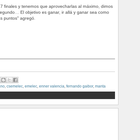
 7 finales y tenemos que aprovecharlas al máximo, dimos
egundo… El objetivo es ganar, ir allá y ganar sea como
ás puntos" agregó.
ano
,
csemelec
,
emelec
,
enner valencia
,
fernando gaibor
,
manta