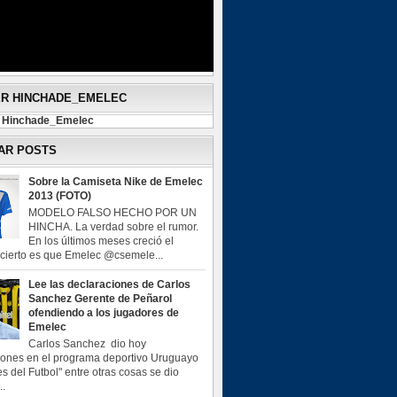
ER HINCHADE_EMELEC
y Hinchade_Emelec
AR POSTS
Sobre la Camiseta Nike de Emelec
2013 (FOTO)
MODELO FALSO HECHO POR UN
HINCHA. La verdad sobre el rumor.
En los últimos meses creció el
o cierto es que Emelec @csemele...
Lee las declaraciones de Carlos
Sanchez Gerente de Peñarol
ofendiendo a los jugadores de
Emelec
Carlos Sanchez dio hoy
iones en el programa deportivo Uruguayo
s del Futbol" entre otras cosas se dio
..