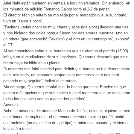
Ariel Nahuelpán pusieron en ventaja a los universitarios. Sin embargo, en
los minutos de adición Fernando Gaibor logró el 2-2 de penalti.
El director técnico reiteró su molestia por el marcador que, a su criterio,
tuvo un “sabor a poco”.
“Tuvimos varias chances muy claras y ellos (los albos) llegaron una vez
y nos hicieron dos goles porque fueron por dos errores nuestros: uno en
un rebote (que aprovechó Cevallos) y el otro en un contragolpe”, expresó
el DT.
Al ser consultado sobre si el horario en que se efectuó el partido (13:00)
influyó en el rendimiento de sus jugadores, Quinteros descartó que este
factor haya incidido en su plantel.
“A nosotros nos faltó claridad para definir y el horario no fue determinante
en el resultado, no ganamos porque no la metimos y esto nos está
pasando muy seguido”, indicó el estratega.
Sin embargo, Quinteros resaltó que “lo bueno que tiene Emelec es que
genera más opciones que sus rivales y en el momento que se conviertan
todas las opciones vamos a ganar los partidos”.
Ausencia
Sobre la ausencia del atacante Marlon de Jesús, quien ni siquiera estuvo
en el banco de suplentes, el entrenador eléctrico explicó que “él sintió
una molestia (no especificó de qué tipo) el miércoles pasado y el viernes
la volvió a tener”.