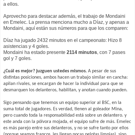
a ellos.
Aprovecho para destacar además, el trabajo de Mondaini
en Emelec. La prensa menciona mucho a Díaz, y apenas a
Mondaini, aquí están sus números para que los comparen:
Díaz ha jugado 2432 minutos en el campeonato: Hizo 8
asistencias y 4 goles.
Mondaini ha estado presente
2114 minutos
, con 7 pases
gol y 7 goles.
¿Cuál es mejor? juzguen ustedes mismos.
A pesar de sus
distintas posiciones, ambos hacen un trabajo similar en cancha:
apilan rivales, se encargan de hacer la individual para que se
desmarquen los delanteros, habilitan, y anotan cuando pueden.
Sigo pensando que tenemos un equipo superior al BSC, en la
suma total de jugadores. Es verdad, tienen al goleador Mina,
pero cuando toda la responsabilidad está sobre un delantero. y
este anda con la pólvora mojada, el equipo sufre de más. Emelec
es más parejo entre sus delanteros, y no se sufre tanto por ellos
(porque seamos francos, les llegan pocas pelotas limpias), sino