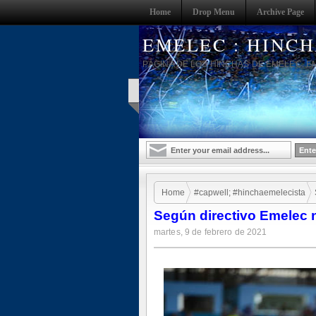
Home
Drop Menu
Archive Page
EMELEC : HINC
PÁGINA DE LOS HINCHAS DE EMELEC. E
Home
#capwell; #hinchaemelecista
Según directivo Emelec n
martes, 9 de febrero de 2021