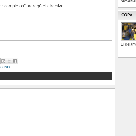
provenien
r completos", agregó el directivo.
COPA 
El delant
ecista