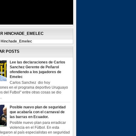
ER HINCHADE_EMELEC
y Hinchade_Emelec
AR POSTS
Lee las declaraciones de Carlos
Sanchez Gerente de Peñarol
ofendiendo a los jugadores de
Emelec
Carlos Sanchez dio hoy
iones en el programa deportivo Uruguayo
s del Futbol" entre otras cosas se dio
..
Posible nuevo plan de seguridad
que acabaría con el carnaval de
las barras en Ecuador.
Posible nuevo plan para erradicar
violencia en el Fútbol. En esta
legaron al país especialistas en seguridad