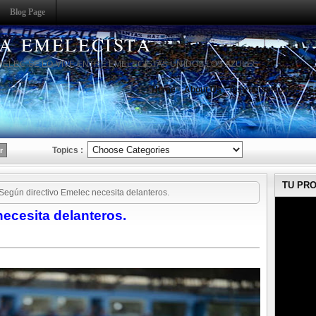
Blog Page
HA EMELECISTA
MELEC SE LO VIVE ENTRE EMELECISTAS UNIDOS LOS AZULES
Home
About Us
Instruction to use
S
Topics :
TU PR
Según directivo Emelec necesita delanteros.
ecesita delanteros.