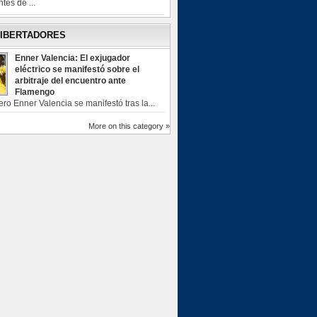
tes de ...
LIBERTADORES
Enner Valencia: El exjugador
eléctrico se manifestó sobre el
arbitraje del encuentro ante
Flamengo
ero Enner Valencia se manifestó tras la...
More on this category »