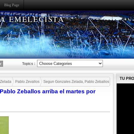
Blog Page
HA EMELECISTA
MELEC SE LO VIVE ENTRE EMELECISTAS UNIDOS LOS AZULES
Home
About Us
Instruction to use
S
Topics :
TU PR
 Zelada
Pablo Zevallos
Segun Gonzales Zelada, Pablo Zeballos
ablo Zeballos arriba el martes por