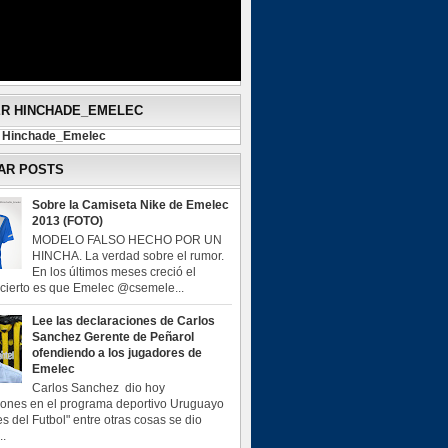
ER HINCHADE_EMELEC
y Hinchade_Emelec
AR POSTS
Sobre la Camiseta Nike de Emelec
2013 (FOTO)
MODELO FALSO HECHO POR UN
HINCHA. La verdad sobre el rumor.
En los últimos meses creció el
o cierto es que Emelec @csemele...
Lee las declaraciones de Carlos
Sanchez Gerente de Peñarol
ofendiendo a los jugadores de
Emelec
Carlos Sanchez dio hoy
iones en el programa deportivo Uruguayo
s del Futbol" entre otras cosas se dio
..