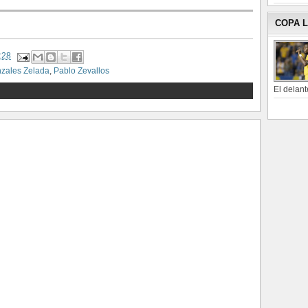
COPA 
:28
zales Zelada
,
Pablo Zevallos
El delant