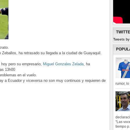
TWITT
Tweets b
trato.
POPUL
Zeballos, ha retrasado su llegada a la ciudad de Guayaquil.
de hoy pero su empresario,
Miguel Gonzales Zelada
, ha
las 13h00
problemas en el vuelo.
uay a Ecuador y viceversa no son muy continuos y requieren de
rumor, l
declarac
"Las voce
tiempo p.