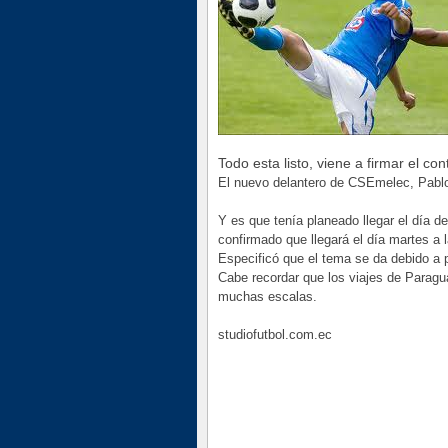
Todo esta listo, viene a firmar el con
El nuevo delantero de CSEmelec, Pablo 
Y es que tenía planeado llegar el día 
confirmado que llegará el día martes a 
Especificó que el tema se da debido a 
Cabe recordar que los viajes de Parag
muchas escalas.
studiofutbol.com.ec